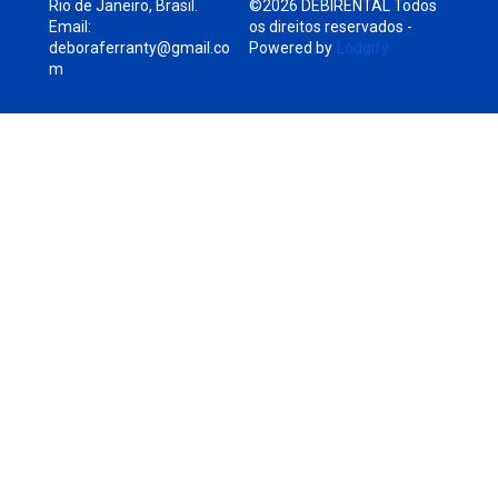
Rio de Janeiro, Brasil
.
©
2026
DEBIRENTAL
Todos
Email
:
os direitos reservados
-
deboraferranty@gmail.co
Powered by
Lodgify
m