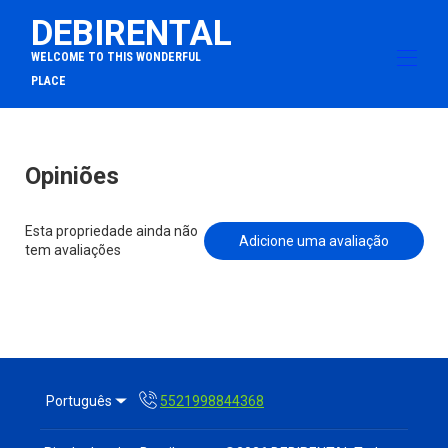
DEBIRENTAL
WELCOME TO THIS WONDERFUL
PLACE
Home
Visão geral
Opiniões
Mapa
Galeria
Esta propriedade ainda não
Taxas
Adicione uma avaliação
tem avaliações
Disponibilidade
Opiniões
Contato
Português
5521998844368